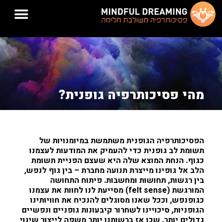
מהי פסיכותרפיה גופנית?
הפסיכותרפיה הגופנית משתמשת במיומנויות של
תשומת לב גופנית כדי להעמיק את המודעות לעצמנו
כגוף. הנחת המוצא שלה היא שעצם הפניית תשומת
הלב אל גופינו מייצרת תנועה מחברת – בין גוף לנפש,
בין רגשות, תחושות ומחשבות. פיתוח התחושה
המורגשת (felt sense) מסייעת לנו לחוות את עצמנו
כגופנפש, וככל שאנו מסוגלים להנכיח את חוויותינו
הגופניות, סיכויינו לשחרור קיבעונות גופניים ונפשיים
גדולים יותר. שכן אז ברשותנו יותר משפה לייצור שינוי