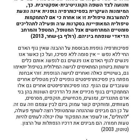
ותנועה לצד השפה הקוגניטיבית-אפקטיבית. כך,
המיומנות העיקרית בפסיכותרפיה גופנית אינה נוגעת
להתערבות טיפולית זו או אחרת כי אם להתמקמות
טיפולית המאופיינת בסקרנות ערה ופעילה לתהליכים
סומטיים המתרחשים אצל המטופל, המטפל והמרחב
הדיאדי שנפתח ביניהם. (רולף בן-שחר, 2013)
פסיכותרפיה גופנית מבוססת על ההבנה שאין גוף האדם
החי ללא נפש – אין סומה ללא פסיכו, ועל כן כאשר אנו
ניגשים לגוף האדם אנו ניגשים גם לנפשו. אותם כלים
ורשתות ביטחון המתאימים לגישה המילולית בטיפול יתאימו
גם, בשינויים כאלה ואחרים לגישה הגופנית. זוהי אבחנת
מפתח בין פסיכותרפיסטים גופניים לבין מטפלים אחרים
שעובדים עם הגוף. כמו פסיכותרפיסטים אחרים גם אלו
המתמקדים בגוף מכירים את כל הדרכים השונות בהן בני
אדם מתנגדים, נמנעים, מכחישים, תוקפים, מסרסים,
מעוותים, ומוחקים קשר עמוק בינם לבין עצמם וזה עם זה.
על כן הם מבינים שההנחה שהמטופל רוצה לשתף פעולה,
"להחלים", או לשפר את התפקוד שלו יכולה לעתים להיות
טעות חמורה. הם מבינים את דרכיו הנפתלות של הרצון.
(טוטון, 2003)