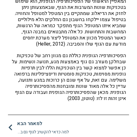
המאפיין הראשוני של הפסיכותרפיה הגופנית, הוא שימוש
בטכניקות שונות המערבות את הגוף, שבאמצעותן ניתן
לחזק את הדיאלוג שמתקיים בין המטפל למטופל והחוויה.
בטיפול עצמו יילקחו בחשבון גם החלקים הלא מילוליים
שמביא איתו המטופל. הגוף מתפקד כמראה של הרגשות,
המחשבות והתחושות. כל אלה מתבטאים במבנה הגוף,
כאשר המטפל מכוון את המטופל ליצור מערכת יחסים
מודעת עם הגוף שלו והסביבה. (Heller, 2012)
הפסיכותרפיה הגופנית כוללת גם מגוון רחב של טכניקות
שבחלקן מעורב גם גוף באמצעות מגע, תנועה ונשימות. על
כן אפשר למצוא קשר בין הטכניקות הללו לבין תרפיות
גופניות מסוימות, טכניקות סומטיות ודיסציפלינות ברפואה
משלימה. עם זאת, על אף שגם הן כרוכות במגע ותנועה,
עדיין כל אלה מאוד שונות ומובחנות מהפסיכותרפיה
הגופנית. מכאן שהפסיכותרפיה הגופנית ועבודה עם הגוף
אינן זהות זו לזו. (טוטון, 2003)
למאמר הבא
למה כדאי להקשיב לגוף גם בטיפול?